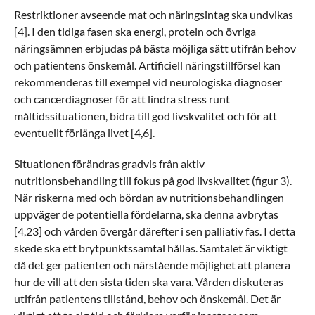
Restriktioner avseende mat och näringsintag ska undvikas
[4]. I den tidiga fasen ska energi, protein och övriga
näringsämnen erbjudas på bästa möjliga sätt utifrån behov
och patientens önskemål. Artificiell näringstillförsel kan
rekommenderas till exempel vid neurologiska diagnoser
och cancerdiagnoser för att lindra stress runt
måltidssituationen, bidra till god livskvalitet och för att
eventuellt förlänga livet [4,6].
Situationen förändras gradvis från aktiv
nutritionsbehandling till fokus på god livskvalitet (figur 3).
När riskerna med och bördan av nutritionsbehandlingen
uppväger de potentiella fördelarna, ska denna avbrytas
[4,23] och vården övergår därefter i sen palliativ fas. I detta
skede ska ett brytpunktssamtal hållas. Samtalet är viktigt
då det ger patienten och närstående möjlighet att planera
hur de vill att den sista tiden ska vara. Vården diskuteras
utifrån patientens tillstånd, behov och önskemål. Det är