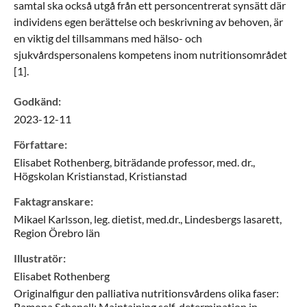
samtal ska också utgå från ett personcentrerat synsätt där
individens egen berättelse och beskrivning av behoven, är
en viktig del tillsammans med hälso- och
sjukvårdspersonalens kompetens inom nutritionsområdet
[1].
Godkänd
:
2023-12-11
Författare
:
Elisabet
Rothenberg,
biträdande professor, med. dr.,
Högskolan Kristianstad,
Kristianstad
Faktagranskare
:
Mikael
Karlsson,
leg. dietist, med.dr.,
Lindesbergs lasarett,
Region Örebro län
Illustratör
:
Elisabet
Rothenberg
Originalfigur den palliativa nutritionsvårdens olika faser:
Ramona Schenell; Maintaining self-determination in