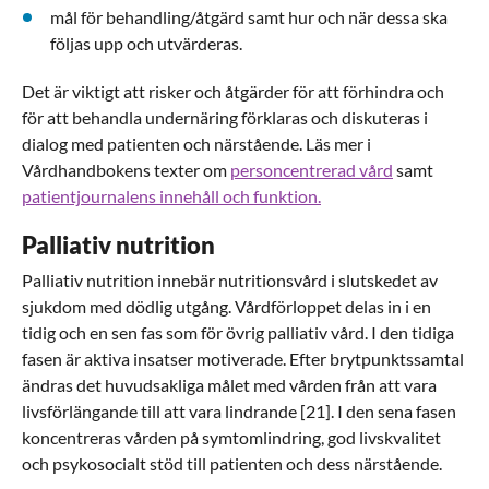
mål för behandling/åtgärd samt hur och när dessa ska
följas upp och utvärderas.
Det är viktigt att risker och åtgärder för att förhindra och
för att behandla undernäring förklaras och diskuteras i
dialog med patienten och närstående. Läs mer i
Vårdhandbokens texter om
personcentrerad vård
samt
patientjournalens innehåll och funktion.
Palliativ nutrition
Palliativ nutrition innebär nutritionsvård i slutskedet av
sjukdom med dödlig utgång. Vårdförloppet delas in i en
tidig och en sen fas som för övrig palliativ vård. I den tidiga
fasen är aktiva insatser motiverade. Efter brytpunktssamtal
ändras det huvudsakliga målet med vården från att vara
livsförlängande till att vara lindrande [21]. I den sena fasen
koncentreras vården på symtomlindring, god livskvalitet
och psykosocialt stöd till patienten och dess närstående.