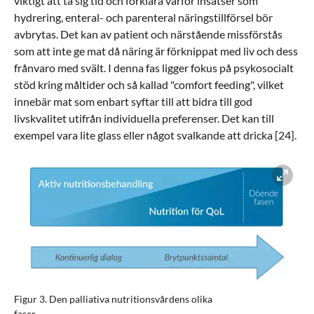
viktigt att ta sig tid och förklara varför insatser som
hydrering, enteral- och parenteral näringstillförsel bör
avbrytas. Det kan av patient och närstående missförstås
som att inte ge mat då näring är förknippat med liv och dess
frånvaro med svält. I denna fas ligger fokus på psykosocialt
stöd kring måltider och så kallad "comfort feeding", vilket
innebär mat som enbart syftar till att bidra till god
livskvalitet utifrån individuella preferenser. Det kan till
exempel vara lite glass eller något svalkande att dricka [24].
Förstora bilden
Figur 3. Den palliativa nutritionsvårdens olika
faser.