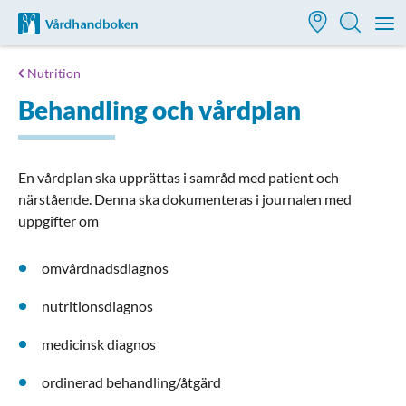
Till startsidan för Vårdhandboken
M
Nutrition
Behandling och vårdplan
En vårdplan ska upprättas i samråd med patient och
närstående. Denna ska dokumenteras i journalen med
uppgifter om
omvårdnadsdiagnos
nutritionsdiagnos
medicinsk diagnos
ordinerad behandling/åtgärd