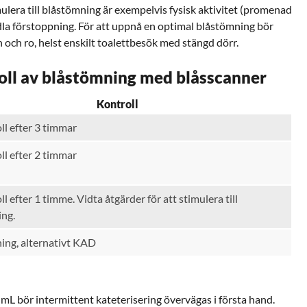
imulera till blåstömning är exempelvis fysisk aktivitet (promenad
ndla förstoppning. För att uppnå en optimal blåstömning bör
n och ro, helst enskilt toalettbesök med stängd dörr.
oll av blåstömning med blåsscanner
Kontroll
ll efter 3 timmar
ll efter 2 timmar
l efter 1 timme. Vidta åtgärder för att stimulera till
ing.
ing, alternativt KAD
mL bör intermittent kateterisering övervägas i första hand.