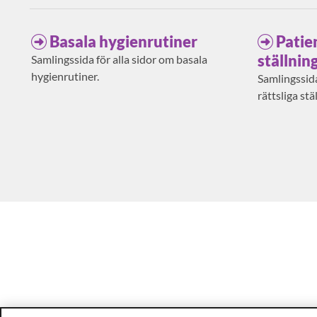
Basala hygienrutiner
Patie
ställnin
Samlingssida för alla sidor om basala
hygienrutiner.
Samlingssida
rättsliga stä