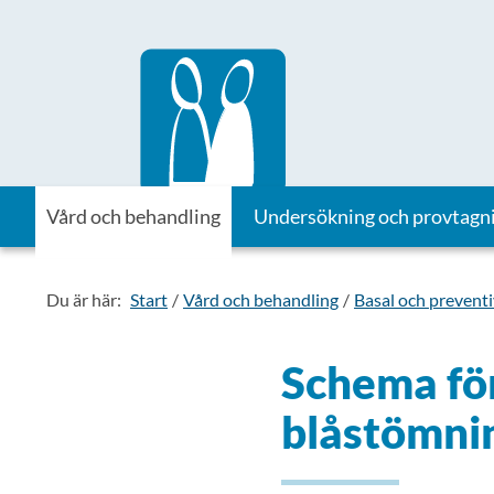
Till startsidan för Vårdhandboken
Vård och behandling
Undersökning och provtagn
Du är här:
Start
Vård och behandling
Basal och prevent
Schema för
blåstömni