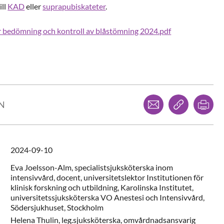
ill
KAD
eller
suprapubiskateter
.
r bedömning och kontroll av blåstömning 2024.pdf
Dela via mejl
Kopiera l
Skr
LN
2024-09-10
Eva
Joelsson-Alm,
specialistsjuksköterska inom
intensivvård, docent, universitetslektor Institutionen för
klinisk forskning och utbildning, Karolinska Institutet,
universitetssjuksköterska VO Anestesi och Intensivvård,
Södersjukhuset,
Stockholm
Helena
Thulin,
leg.sjuksköterska, omvårdnadsansvarig