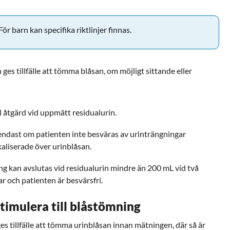
ör barn kan specifika riktlinjer finnas.
ges tillfälle att tömma blåsan, om möjligt sittande eller
ll åtgärd vid uppmätt residualurin.
 endast om patienten inte besväras av urinträngningar
kaliserade över urinblåsan.
ng kan avslutas vid residualurin mindre än 200 mL vid två
r och patienten är besvärsfri.
stimulera till blåstömning
ges tillfälle att tömma urinblåsan innan mätningen, där så är