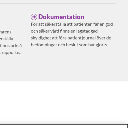
Dokumentation
För att säkerställa att patienten får en god
och säker vård finns en lagstadgad
varens
skyldighet att föra patientjournal över de
rställa
bedömningar och beslut som har gjorts
 finns också
avseende patientens vård och behandling.
t rapportera