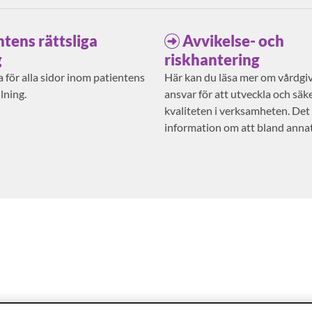
ntens rättsliga
Avvikelse- och
g
riskhantering
 för alla sidor inom patientens
Här kan du läsa mer om vårdgi
llning.
ansvar för att utveckla och säke
kvaliteten i verksamheten. Det
information om att bland anna
risker och anmäla avvikelser.