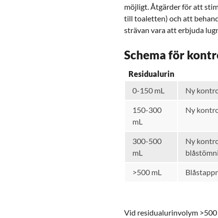
möjligt. Åtgärder för att st
till toaletten) och att beha
strävan vara att erbjuda lug
Schema för kontr
Residualurin
0-150 mL
Ny kontro
150-300
Ny kontro
mL
300-500
Ny kontrol
mL
blåstömn
>500 mL
Blåstappn
Vid residualurinvolym >500 