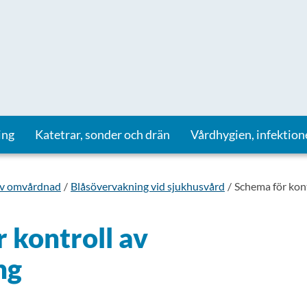
ing
Katetrar, sonder och drän
Vårdhygien, infektion
iv omvårdnad
Blåsövervakning vid sjukhusvård
Schema för kon
 kontroll av
ng