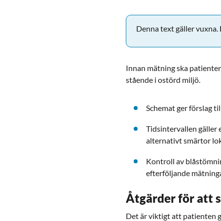
Denna text gäller vuxna. F
Innan mätning ska patienten 
stående i ostörd miljö.
Schemat ger förslag ti
Tidsintervallen gäller
alternativt smärtor lo
Kontroll av blåstömni
efterföljande mätninga
Åtgärder för att 
Det är viktigt att patienten 