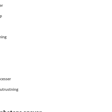
er
ap
ning
ocesser
 utrustning