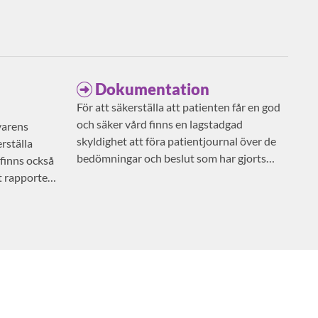
Dokumentation
För att säkerställa att patienten får en god
och säker vård finns en lagstadgad
varens
skyldighet att föra patientjournal över de
rställa
bedömningar och beslut som har gjorts
 finns också
avseende patientens vård och behandling.
t rapportera