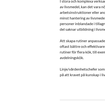
I stora och komplexa verksa
av livsmedel, kan det vara 
arbetsinstruktioner eller and
minst hantering av livsmede
personer inblandade i tillag
del saknar utbildning i livsm
Att skapa rutiner anpassade
oftast bättre och effektiva
rutiner för flera kök, till e
avdelningskök.
Linje/vårdenhetschefer som 
på att kravet på kunskap i li