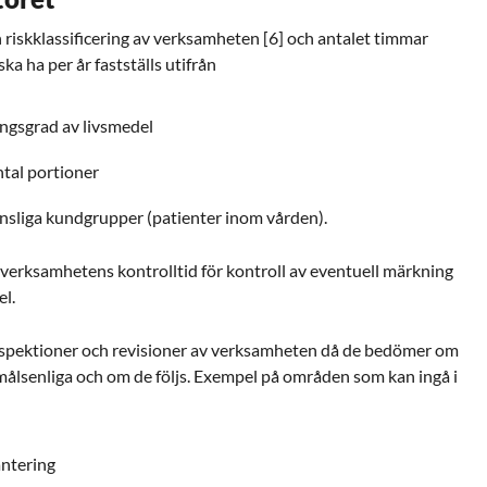
riskklassificering av verksamheten [6] och antalet timmar
a ha per år fastställs utifrån
ngsgrad av livsmedel
tal portioner
känsliga kundgrupper (patienter inom vården).
ll verksamhetens kontrolltid för kontroll av eventuell märkning
el.
spektioner och revisioner av verksamheten då de bedömer om
amålsenliga och om de följs. Exempel på områden som kan ingå i
antering