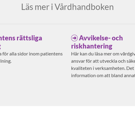
Läs mer i Vårdhandboken
ntens rättsliga
Avvikelse- och
g
riskhantering
 för alla sidor inom patientens
Här kan du läsa mer om vårdgi
llning.
ansvar för att utveckla och säke
kvaliteten i verksamheten. Det
information om att bland anna
risker och anmäla avvikelser.