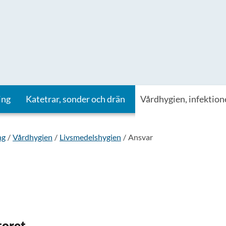
ing
Katetrar, sonder och drän
Vårdhygien, infektion
ng
Vårdhygien
Livsmedelshygien
Ansvar
toret