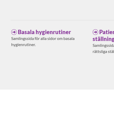
Basala hygienrutiner
Patie
ställnin
Samlingssida för alla sidor om basala
hygienrutiner.
Samlingssida
rättsliga stä