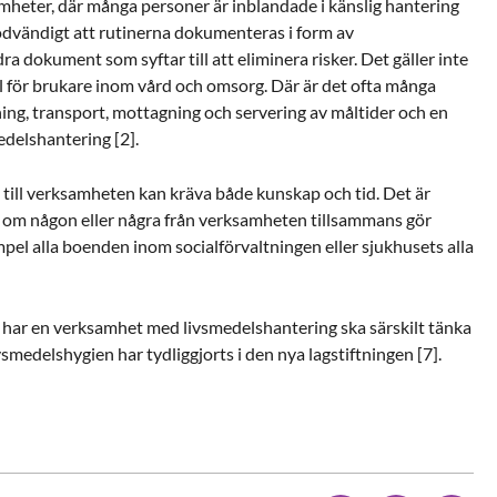
mheter, där många personer är inblandade i känslig hantering
nödvändigt att rutinerna dokumenteras i form av
ra dokument som syftar till att eliminera risker. Det gäller inte
l för brukare inom vård och omsorg. Där är det ofta många
ning, transport, mottagning och servering av måltider och en
edelshantering [2].
 till verksamheten kan kräva både kunskap och tid. Det är
re om någon eller några från verksamheten tillsammans gör
xempel alla boenden inom socialförvaltningen eller sjukhusets alla
har en verksamhet med livsmedelshantering ska särskilt tänka
vsmedelshygien har tydliggjorts i den nya lagstiftningen [7].