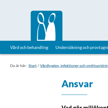
Till startsidan för Vårdhandboken
Vård och behandling
Undersökning och provtagn
Du är här:
Start
Vårdhygien, infektioner och smittspridni
Ansvar
Vad gör miljökon