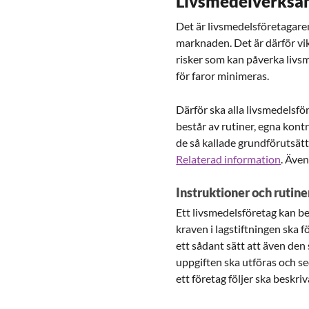
Livsmedelverksa
Det är livsmedelsföretagaren
marknaden. Det är därför vik
risker som kan påverka livsm
för faror minimeras.
Därför ska alla livsmedelsfö
består av rutiner, egna kont
de så kallade grundförutsä
Relaterad information
. Även
Instruktioner och rutin
Ett livsmedelsföretag kan be
kraven i lagstiftningen ska 
ett sådant sätt att även den
uppgiften ska utföras och sed
ett företag följer ska beskri