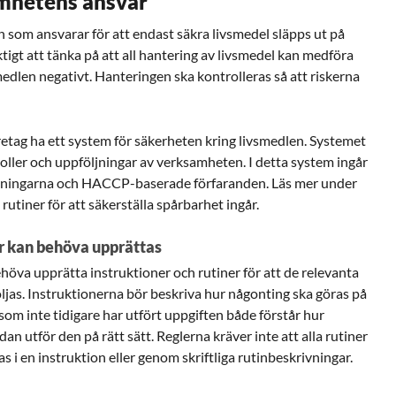
mhetens ansvar
 som ansvarar för att endast säkra livsmedel släpps ut på
tigt att tänka på att all hantering av livsmedel kan medföra
edlen negativt. Hanteringen ska kontrolleras så att riskerna
retag ha ett system för säkerheten kring livsmedlen. Systemet
roller och uppföljningar av verksamheten. I detta system ingår
ttningarna och HACCP-baserade förfaranden. Läs mer under
 rutiner för att säkerställa spårbarhet ingår.
er kan behöva upprättas
höva upprätta instruktioner och rutiner för att de relevanta
följas. Instruktionerna bör beskriva hur någonting ska göras på
 som inte tidigare har utfört uppgiften både förstår hur
an utför den på rätt sätt. Reglerna kräver inte att alla rutiner
vas i en instruktion eller genom skriftliga rutinbeskrivningar.