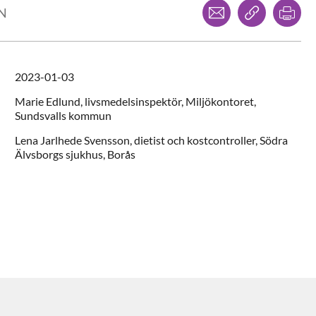
Dela via mejl
Kopiera l
Skr
LN
2023-01-03
Marie
Edlund,
livsmedelsinspektör,
Miljökontoret,
Sundsvalls kommun
Lena
Jarlhede Svensson,
dietist och kostcontroller,
Södra
Älvsborgs sjukhus,
Borås