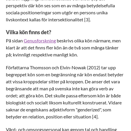
perspektiv där kön ses som en av många betydelsefulla
sociala positioneringar som utgör en persons unika
livskontext kallas för intersektionalitet [3].
Vilka kön finns det?
På sidan
Genusforskning
beskrivs olika kön närmare, men
klart är att det finns fler kön än de två som många tänker
på; kvinnligt respektive manligt kön.
Författarna Thomsson och Elvin-Nowak (2012) tar upp
begreppet kön som en begränsning när kön endast betyder
att vissa kroppsdelar sitter på kroppen. De anser det vara
begränsande att man på svenska inte kan göra verb av
ordet; att göra kön. Det skulle passa eftersom kön är både
biologiskt och socialt liksom kulturellt konstruerat. Vidare
saknar de engelskans adjektivform "genderized", som
betyder en relation, position eller situation [4].
Vård- och omsorgspersonal kan genom tal och handling