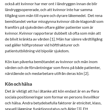
också att kvinnor har mer ont i ländryggen innan de blir
ländryggsopererade, och att kvinnor inte har samma
tillgång som män till nyare och dyrare läkemedel. Det rena
bemötandet verkar missgynna kvinnor då de klagomål som
framförs på sjukvården oftare gäller patienter som är
kvinnor. Kvinnor rapporterar dubbelt så ofta som män att
de blivit kränkta av vården [1]. Män har sämre vårdtillgång
vad gäller höftproteser vid höftfrakturer och
patientutbildning vid bipolär sjukdom.
Kön kan påverka bemötandet av kvinnor och män inom
vården och de förväntningar som finns på både patienter,
närstående och medarbetare utifrån deras kön [2].
Kön och hälsa
Det är viktigt att ha i åtanke att kön endast är en av flera
sociala positioneringar som formar en persons livsvillkor
och hälsa. Andra betydelsefulla faktorer är etnicitet, klass,
sexuell läggning, funktionsstatus och ålder [3]. Ett