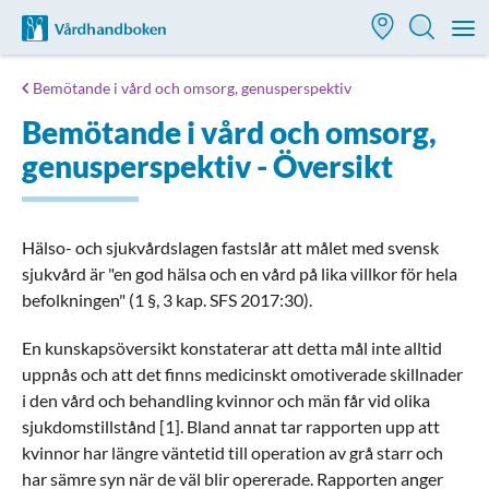
Till startsidan för Vårdhandboken
M
Bemötande i vård och omsorg, genusperspektiv
Bemötande i vård och omsorg,
genusperspektiv - Översikt
Hälso- och sjukvårdslagen fastslår att målet med svensk
sjukvård är "en god hälsa och en vård på lika villkor för hela
befolkningen" (1 §, 3 kap. SFS 2017:30).
En kunskapsöversikt konstaterar att detta mål inte alltid
uppnås och att det finns medicinskt omotiverade skillnader
i den vård och behandling kvinnor och män får vid olika
sjukdomstillstånd [1]. Bland annat tar rapporten upp att
kvinnor har längre väntetid till operation av grå starr och
har sämre syn när de väl blir opererade. Rapporten anger