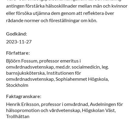
antingen förstärka hälsoskillnader mellan män och kvinnor
eller försöka utjämna dem genom att reflektera över
rådande normer och föreställningar om kön.
Godkänd
:
2023-11-27
Författare
:
Bjöörn
Fossum,
professor emeritus i
omvårdnadsvetenskap, med.dr. socialmedicin, leg.
barnsjuksköterska,
Institutionen för
omvårdnadsvetenskap, Sophiahemmet Högskola,
Stockholm
Faktagranskare
:
Henrik
Eriksson,
professor i omvårdnad,
Avdelningen för
hälsopromotion och vårdvetenskap, Högskolan Väst,
Trollhättan