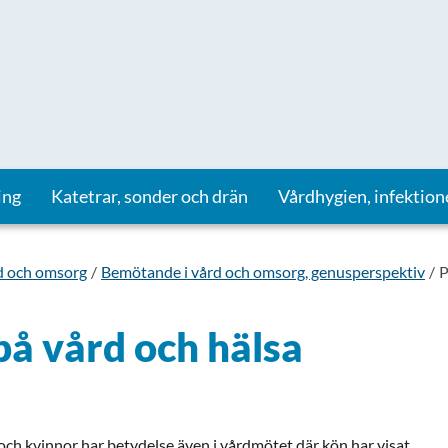
ing
Katetrar, sonder och drän
Vårdhygien, infektion
d och omsorg
Bemötande i vård och omsorg, genusperspektiv
P
å vård och hälsa
ch kvinnor har betydelse även i vårdmötet där kön har visat