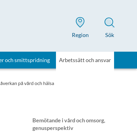
Region
Sök
er och smittspridning
Arbetssätt och ansvar
åverkan på vård och hälsa
Bemötande i vård och omsorg,
genusperspektiv