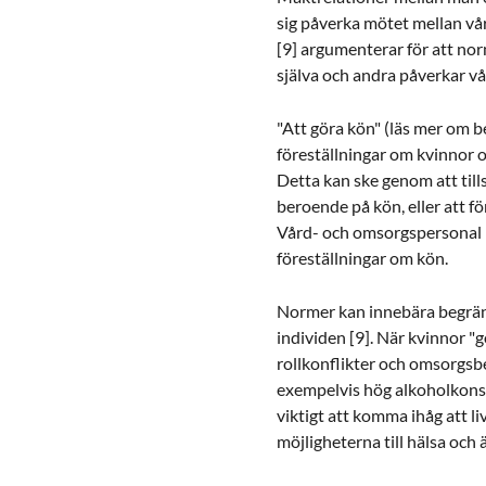
sig påverka mötet mellan vå
[9] argumenterar för att nor
själva och andra påverkar vå
"Att göra kön" (läs mer om 
föreställningar om kvinnor 
Detta kan ske genom att till
beroende på kön, eller att fö
Vård- och omsorgspersonal k
föreställningar om kön.
Normer kan innebära begräns
individen [9]. När kvinnor "g
rollkonflikter och omsorgsbe
exempelvis hög alkoholkonsu
viktigt att komma ihåg att li
möjligheterna till hälsa och ä