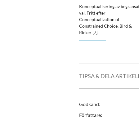
Förstora bilden
Konceptualisering av begränsa
val. Fritt efter
Conceptualization of
Constrained Choice, Bird &
Rieker [7].
TIPSA & DELA ARTIKE
Godkänd
:
Författare
: