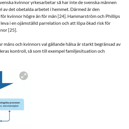
 svenska kvinnor yrkesarbetar så har inte de svenska männen
l av det obetalda arbetet i hemmet. Därmed är den
ör kvinnor högre än för män [24]. Hammarström och Phillips
eva i en ojämställd parrelation och att löpa ökad risk för
nor [25].
r mäns och kvinnors val gällande hälsa är starkt begränsad av
eras kontroll, så som till exempel familjesituation och