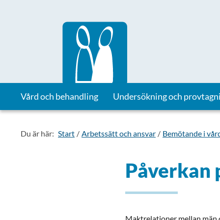
Till startsidan för Vårdhandboken
Vård och behandling
Undersökning och provtagn
Du är här:
Start
Arbetssätt och ansvar
Bemötande i vår
Påverkan p
Maktrelationer mellan män o