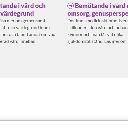
ande i vård och
Bemötande i vård 
 värdegrund
omsorg, genusperspe
läsa mer om gemensamt
Det finns medicinskt omotiver
ssätt och värdegrund inom
skillnader i den vård och behan
het och bland annat om vad
kvinnor och män får vid olika
erad vård innebär.
sjukdomstillstånd. Läs mer om
hälsa.