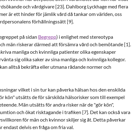
rdsökande och vårdgivare [23]. Dahlborg Lyckhage med flera
mer är ett hinder för jämlik vård då tankar om världen, oss
rdpersonalens förhållningssätt [9].
begreppet på sidan
Begrepp
) i enlighet med stereotypa
och män riskerar därmed att försämra vård och bemötande [1].
skriva manliga och kvinnliga patienter olika egenskaper
rvänta sig olika saker av sina manliga och kvinnliga kollegor.
an alltså bekräfta eller utmana rådande normer och
ningar vilket i sin tur kan påverka hälsan hos den enskilda
ör kön" utsätts de för särskilda hälsorisker som till exempel
teende. Män utsätts för andra risker när de "gör kön",
mtion och ökat risktagande i trafiken [7]. Det kan också vara
vsvillkoren för män och kvinnor skiljer sig åt. Detta påverkar
r endast delvis en fråga om fria val.