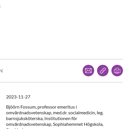
t
Dela via mejl
Kopiera l
Skr
LN
2023-11-27
Bjöörn
Fossum,
professor emeritus i
omvårdnadsvetenskap, med.dr. socialmedicin, leg.
barnsjuksköterska,
Institutionen för
omvårdnadsvetenskap, Sophiahemmet Högskola,