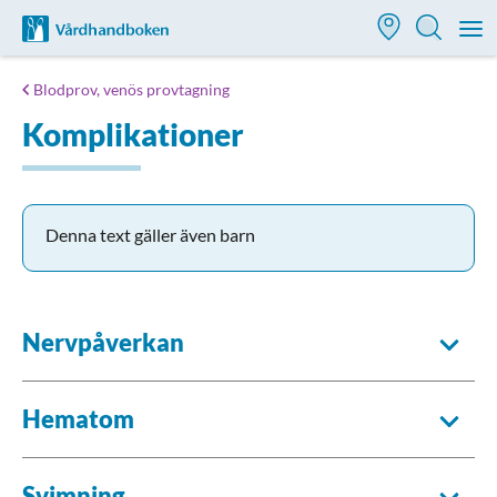
Till startsidan för Vårdhandboken
M
Blodprov, venös provtagning
Komplikationer
Denna text gäller även barn
Nervpåverkan
Hematom
Svimning