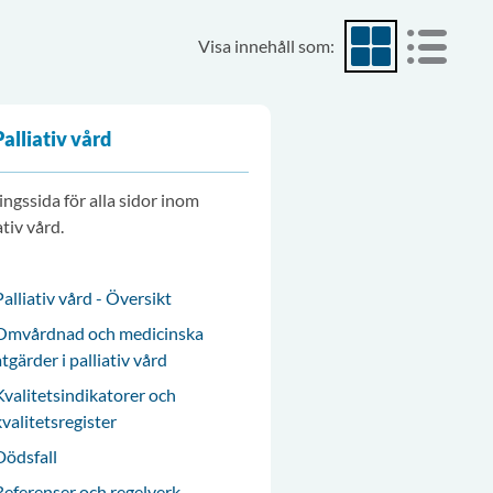
Visa innehåll som:
Visa som rutnät
Visa som
Palliativ vård
ngssida för alla sidor inom
ativ vård.
Palliativ vård - Översikt
Omvårdnad och medicinska
åtgärder i palliativ vård
Kvalitetsindikatorer och
kvalitetsregister
Dödsfall
Referenser och regelverk