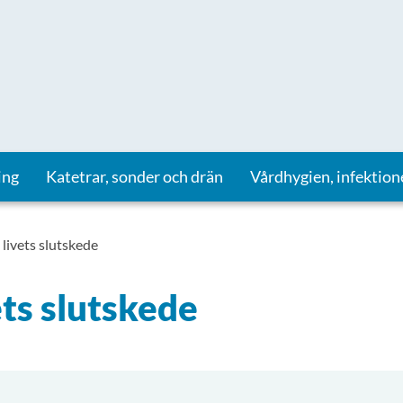
ing
Katetrar, sonder och drän
Vårdhygien, infektion
 livets slutskede
ets slutskede