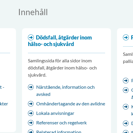
Innehåll
Dödsfall, åtgärder inom
hälso- och sjukvård
Samli
Samlingssida för alla sidor inom
palli
dödsfall, åtgärder inom hälso- och
sjukvård.
t -
Närstående, information och
avsked
kter
Omhändertagande av den avlidne
Lokala anvisningar
Referenser och regelverk
Relaterad information