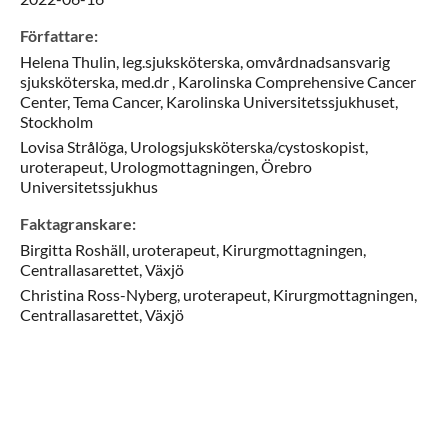
Författare
:
Helena
Thulin,
leg.sjuksköterska, omvårdnadsansvarig
sjuksköterska, med.dr ,
Karolinska Comprehensive Cancer
Center, Tema Cancer, Karolinska Universitetssjukhuset,
Stockholm
Lovisa
Strålöga,
Urologsjuksköterska/cystoskopist,
uroterapeut,
Urologmottagningen, Örebro
Universitetssjukhus
Faktagranskare
:
Birgitta
Roshäll,
uroterapeut,
Kirurgmottagningen,
Centrallasarettet,
Växjö
Christina
Ross-Nyberg,
uroterapeut,
Kirurgmottagningen,
Centrallasarettet,
Växjö