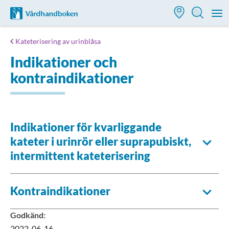
Till startsidan för Vårdhandboken
M
Kateterisering av urinblåsa
Indikationer och
kontraindikationer
Indikationer för kvarliggande
kateter i urinrör eller suprapubiskt,
intermittent kateterisering
Kontraindikationer
Godkänd
:
2022-06-16