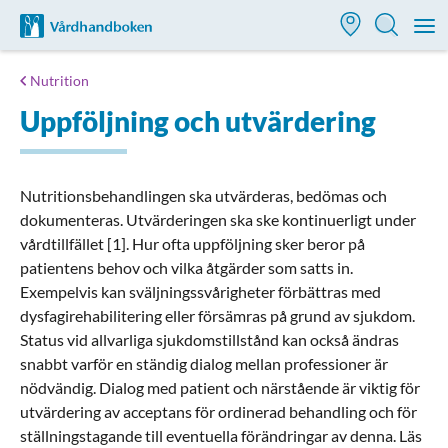
Till startsidan för Vårdhandboken
M
Nutrition
Uppföljning och utvärdering
Nutritionsbehandlingen ska utvärderas, bedömas och
dokumenteras. Utvärderingen ska ske kontinuerligt under
vårdtillfället [1]. Hur ofta uppföljning sker beror på
patientens behov och vilka åtgärder som satts in.
Exempelvis kan sväljningssvårigheter förbättras med
dysfagirehabilitering eller försämras på grund av sjukdom.
Status vid allvarliga sjukdomstillstånd kan också ändras
snabbt varför en ständig dialog mellan professioner är
nödvändig. Dialog med patient och närstående är viktig för
utvärdering av acceptans för ordinerad behandling och för
ställningstagande till eventuella förändringar av denna. Läs