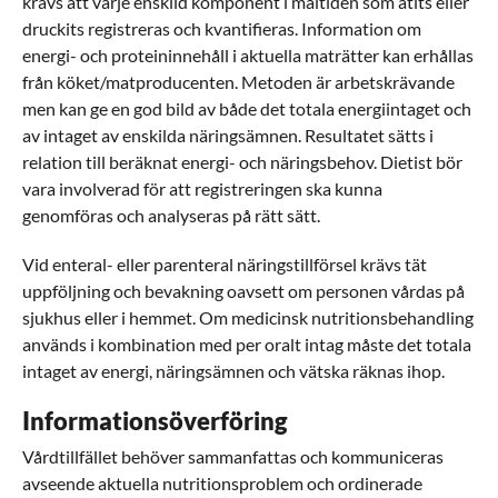
krävs att varje enskild komponent i måltiden som ätits eller
druckits registreras och kvantifieras. Information om
energi- och proteininnehåll i aktuella maträtter kan erhållas
från köket/matproducenten. Metoden är arbetskrävande
men kan ge en god bild av både det totala energiintaget och
av intaget av enskilda näringsämnen. Resultatet sätts i
relation till beräknat energi- och näringsbehov. Dietist bör
vara involverad för att registreringen ska kunna
genomföras och analyseras på rätt sätt.
Vid enteral- eller parenteral näringstillförsel krävs tät
uppföljning och bevakning oavsett om personen vårdas på
sjukhus eller i hemmet. Om medicinsk nutritionsbehandling
används i kombination med per oralt intag måste det totala
intaget av energi, näringsämnen och vätska räknas ihop.
Informationsöverföring
Vårdtillfället behöver sammanfattas och kommuniceras
avseende aktuella nutritionsproblem och ordinerade