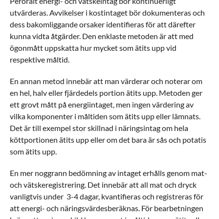
Peroralt energi- och vätskeintag bör kontinuerligt
utvärderas. Avvikelser i kostintaget bör dokumenteras och
dess bakomliggande orsaker identifieras för att därefter
kunna vidta åtgärder. Den enklaste metoden är att med
ögonmått uppskatta hur mycket som ätits upp vid
respektive måltid.
En annan metod innebär att man värderar och noterar om
en hel, halv eller fjärdedels portion ätits upp. Metoden ger
ett grovt mått på energiintaget, men ingen värdering av
vilka komponenter i måltiden som ätits upp eller lämnats.
Det är till exempel stor skillnad i näringsintag om hela
köttportionen ätits upp eller om det bara är sås och potatis
som ätits upp.
En mer noggrann bedömning av intaget erhålls genom mat-
och vätskeregistrering. Det innebär att all mat och dryck
vanligtvis under 3-4 dagar, kvantifieras och registreras för
att energi- och näringsvärdesberäknas. För bearbetningen