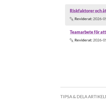
Riskfaktorer och å
Reviderat:
2026-0
Teamarbete för att
Reviderat:
2026-0
0 fler träffar inlästa. Visar t
TIPSA & DELA ARTIKE