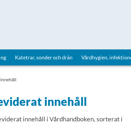
ing
Katetrar, sonder och drän
Vårdhygien, infektion
 innehåll
eviderat innehåll
reviderat innehåll i Vårdhandboken, sorterat i