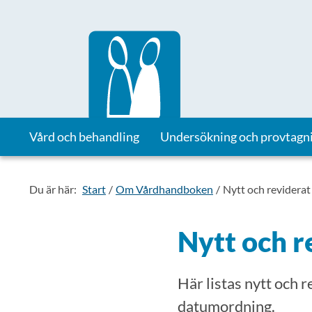
Till startsidan för Vårdhandboken
Vård och behandling
Undersökning och provtagn
Du är här:
Start
Om Vårdhandboken
Nytt och reviderat
Nytt och r
Här listas nytt och 
datumordning.