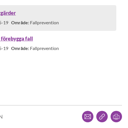
tgärder
5-19
Område:
Fallprevention
 förebygga fall
5-19
Område:
Fallprevention
otalt 30 av 30.
Dela via mejl
Kopiera l
Skr
LN