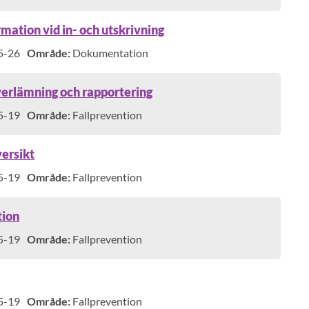
mation vid in- och utskrivning
5-26
Område:
Dokumentation
erlämning och rapportering
5-19
Område:
Fallprevention
versikt
5-19
Område:
Fallprevention
tion
5-19
Område:
Fallprevention
5-19
Område:
Fallprevention